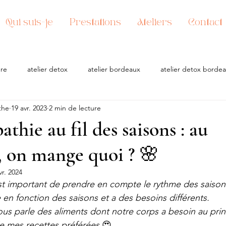
Qui suis-je
Prestations
Ateliers
Contact
ère
atelier detox
atelier bordeaux
atelier detox borde
the
19 avr. 2023
2 min de lecture
e
thie au fil des saisons : au
, on mange quoi ? 🌸
vr. 2024
est important de prendre en compte le rythme des saisons
 en fonction des saisons et a des besoins différents.
vous parle des aliments dont notre corps a besoin au prin
e mes recettes préférées 
😍.