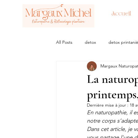
Accueil
All Posts
detox
detox printani
Margaux Naturopa
régime
approche naturopathi
La naturopa
printemps
Dernière mise à jour :
18 a
En naturopathie, il 
notre corps s’adapte
Dans cet article, je 
vous partage l'une d