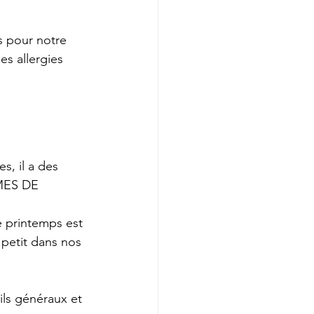
s pour notre 
es allergies 
, il a des 
MES DE 
e printemps est 
à petit dans nos 
ls généraux et 