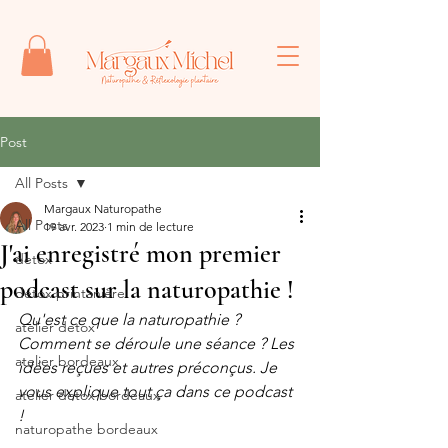
Post
All Posts
Margaux Naturopathe
All Posts
19 avr. 2023
1 min de lecture
J'ai enregistré mon premier
detox
podcast sur la naturopathie !
detox printanière
Qu'est ce que la naturopathie ? 
atelier detox
Comment se déroule une séance ? Les 
atelier bordeaux
idées reçues et autres préconçus. Je 
vous explique tout ça dans ce podcast 
atelier detox bordeaux
! 
naturopathe bordeaux