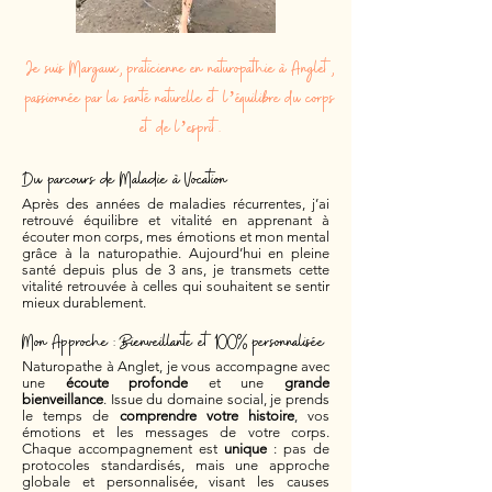
Je suis Margaux, praticienne en naturopathie à Anglet,
passionnée par la santé naturelle et l’équilibre du corps
et de l’esprit.
Du parcours de Maladie à Vocation
Après des années de maladies récurrentes, j’ai
retrouvé équilibre et vitalité en apprenant à
écouter mon corps, mes émotions et mon mental
grâce à la naturopathie. Aujourd’hui en pleine
santé depuis plus de 3 ans, je transmets cette
vitalité retrouvée à celles qui souhaitent se sentir
mieux durablement.
Mon Approche : Bienveillante et 100% personnalisée
Naturopathe à Anglet, je vous accompagne avec
une
écoute profonde
et une
grande
bienveillance
. Issue du domaine social, je prends
le temps de
comprendre votre histoire
, vos
émotions et les messages de votre corps.
Chaque accompagnement est
unique
: pas de
protocoles standardisés, mais une approche
globale et personnalisée, visant les causes