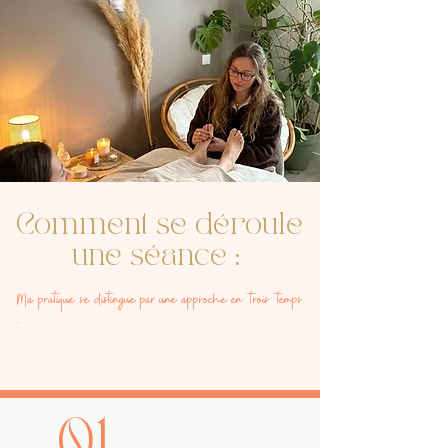
Comment se déroule
une séance :
Ma pratique se distingue par une approche en trois temps
:
01.