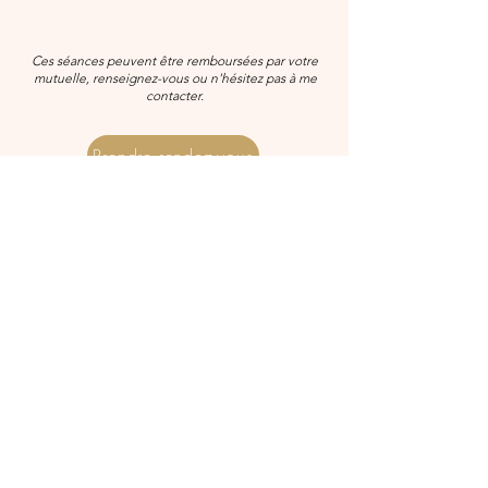
Ces séances peuvent être remboursées par votre
mutuelle, renseignez-vous ou n'hésitez pas à me
contacter.
Prendre rendez-vous
Leila
"Juste parfait. J'appréhendais car je n'aime
pas qu'on me touche les pieds, mais c'est
un moment agréable.
On sort de son cabinet totalement détendu.
N'hésitez plus, que ce soit pour la détente
ou pour des soins thérapeutiques, vous
serez ravi."