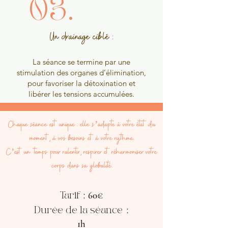
03.
Un drainage ciblé :
La séance se termine par une
stimulation des organes d’élimination,
pour favoriser la détoxination et
libérer les tensions accumulées.
Chaque séance est unique : elle s’adapte à votre état du
moment, à vos besoins et à votre rythme.
C’est un temps pour ralentir, respirer et réharmoniser votre
corps dans sa globalité.
:
60€
Tarif
:
Durée de la séance
1h