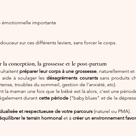
e émotionnelle importante
ouceur sur ces différents leviers, sans forcer le corps.
 conception, la grossesse et le post-partum
ouhaitent
préparer leur corps à une grossesse
, naturellement e
s aide à soulager les
désagréments courants
sans produits c
tense, troubles du sommeil, gestion de l’anxiété, etc).
t la maman une fois que le bébé est là alors, c'est une période
 également durant
cette période
("baby blues" et de la dépress
idualisée et respectueuse de votre parcours
(naturel ou PMA).
équilibrer le terrain hormonal
et à
créer un environnement favo