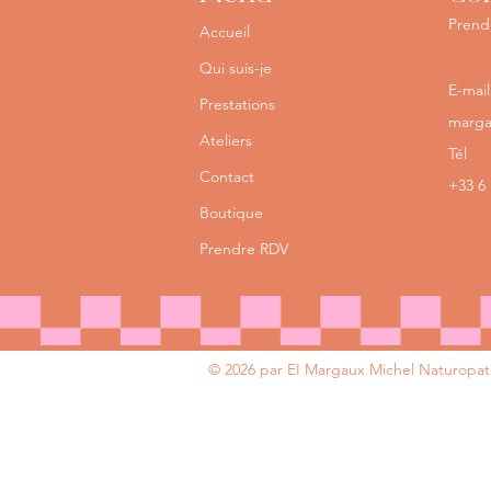
Prend
Accueil
Qui suis-je
E-mail
Prestations
marga
Ateliers
Tél
Contact
+33 6 
Boutique
Prendre RDV
© 2026 par EI Margaux Michel Naturopa