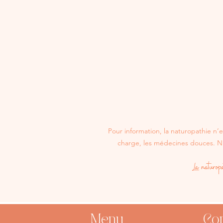
Pour information, la naturopathie n
charge, les médecines douces. N’h
La naturop
Menu
Con