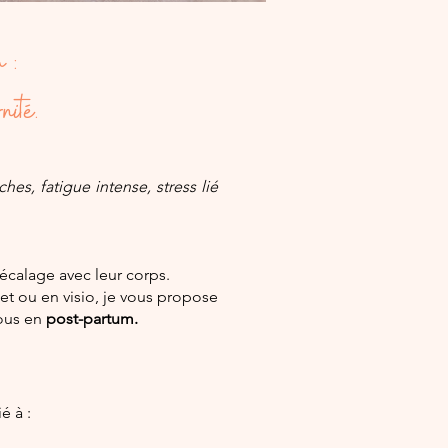
 :
nité.
hes, fatigue intense, stress lié
écalage avec leur corps.
et ou en visio, je vous propose
vous en
post-partum.
é à :