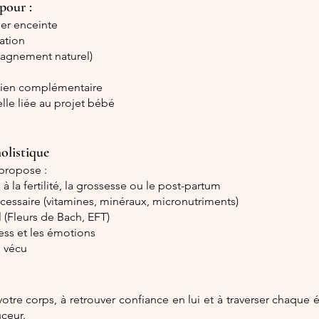
pour :
ber enceinte
ation
agnement naturel)
tien complémentaire
lle liée au projet bébé
holistique
 propose :
à la fertilité, la grossesse ou le post-partum
cessaire (vitamines, minéraux, micronutriments)
Fleurs de Bach, EFT)
ress et les émotions
e vécu
otre corps, à retrouver confiance en lui et à traverser chaque 
uceur.