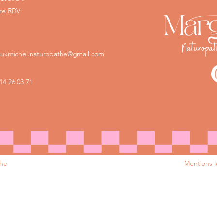
re RDV
uxmichel.naturopathe@gmail.com
14 26 03 71
the
Mentions l