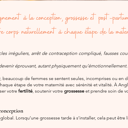
nement à la conception, grossesse et post-partum
tre corps naturellement à chaque étape de la mater
cles irréguliers, arrêt de contraception compliqué, fausses couc
devenir éprouvant, autant physiquement qu’émotionnellement.
er, beaucoup de femmes se sentent seules, incomprises ou en d
que étape de votre maternité avec sérénité et vitalité. À Angl
ser votre
fertilité
, soutenir votre
grossesse
et prendre soin de 
 conception
global. Lorsqu’une grossesse tarde à s’installer, cela peut être li