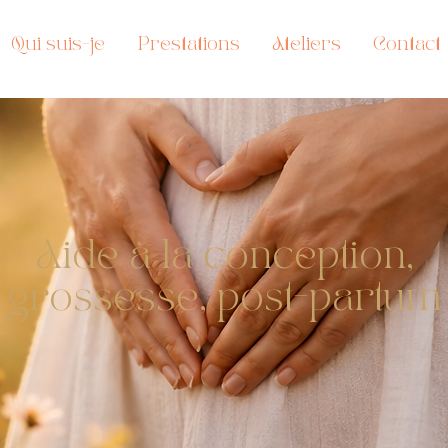
Qui suis-je
Prestations
Ateliers
Contact
Aide à la conception,
grossesse, post-partum